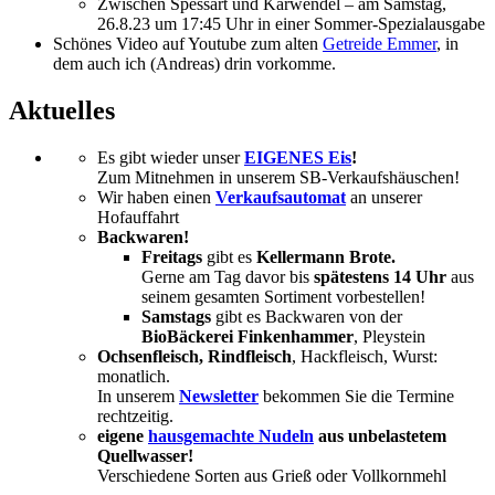
Zwischen Spessart und Karwendel – am Samstag,
26.8.23 um 17:45 Uhr in einer Sommer-Spezialausgabe
Schönes Video auf Youtube zum alten
Getreide Emmer
, in
dem auch ich (Andreas) drin vorkomme.
Aktuelles
Es gibt wieder unser
EIGENES Eis
!
Zum Mitnehmen in unserem SB-Verkaufshäuschen!
Wir haben einen
Verkaufsautomat
an unserer
Hofauffahrt
Backwaren!
Freitags
gibt es
Kellermann Brote.
Gerne am Tag davor bis
spätestens 14 Uhr
aus
seinem gesamten Sortiment vorbestellen!
Samstags
gibt es Backwaren von der
BioBäckerei Finkenhammer
, Pleystein
Ochsenfleisch, Rindfleisch
, Hackfleisch, Wurst:
monatlich.
In unserem
Newsletter
bekommen Sie die Termine
rechtzeitig.
eigene
hausgemachte Nudeln
aus unbelastetem
Quellwasser!
Verschiedene Sorten aus Grieß oder Vollkornmehl